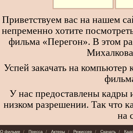
Приветствуем вас на нашем сай
непременно хотите посмотреть
фильма «Перегон». В этом р
Михалкова
Успей закачать на компьютер 
фильм
У нас предоставлены кадры и
низком разрешении. Так что к
на 
О фильме
/
Пресса
/
Актеры
/
Режиссер
/
Скачать
/
Кад