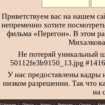
Приветствуем вас на нашем сай
непременно хотите посмотреть
фильма «Перегон». В этом р
Михалкова
Не потеряй уникальный ш
50112fe3b9150_13.jpg #1416
У нас предоставлены кадры и
низком разрешении. Так что к
на 
О фильме
/
Пресса
/
Актеры
/
Режиссер
/
Скачать
/
Кад