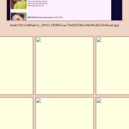
(kadr/50112e89adc1c_29412-185803-eac73ebfff558ec54b391df224e44cad.jpg)