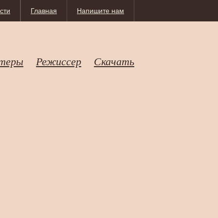
сти
Главная
Напишите нам
теры
Режиссер
Скачать