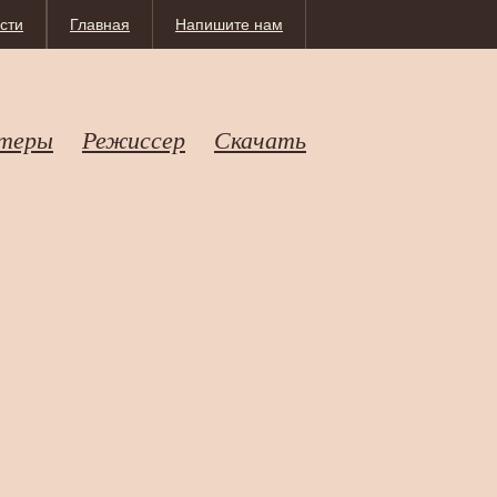
сти
Главная
Напишите нам
теры
Режиссер
Скачать