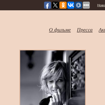
Ново
О фильме
Пресса
Ак