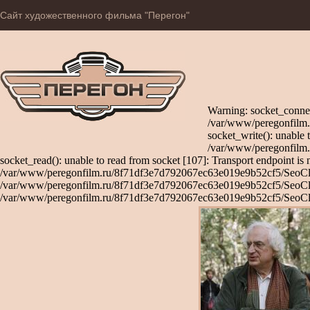
Сайт художественного фильма "Перегон"
Warning: socket_connec
/var/www/peregonfilm.
socket_write(): unable 
/var/www/peregonfilm.
socket_read(): unable to read from socket [107]: Transport endpoint is 
/var/www/peregonfilm.ru/8f71df3e7d792067ec63e019e9b52cf5/SeoClient
/var/www/peregonfilm.ru/8f71df3e7d792067ec63e019e9b52cf5/SeoClient
/var/www/peregonfilm.ru/8f71df3e7d792067ec63e019e9b52cf5/SeoCli