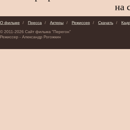
на 
О фильме
/
Пресса
/
Актеры
/
Режиссер
/
Скачать
/
Кад
© 2011-2026 Сайт фильма "Перегон"
Режиссер - Александр Рогожкин