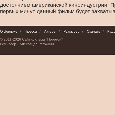
достоянием американской киноиндустрии. П
первых минут данный фильм будет захватыва
О фильме
/
Пресса
/
Актеры
/
Режиссер
/
Скачать
/
Кад
© 2011-2026 Сайт фильма "Перегон"
Режиссер - Александр Рогожкин