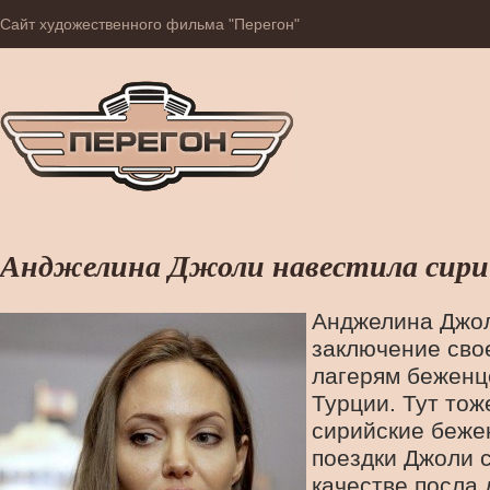
Сайт художественного фильма "Перегон"
Анджелина Джоли навестила сирий
Анджелина Джо
заключение сво
лагерям беженц
Турции. Тут тож
сирийские беже
поездки Джоли 
качестве посла 