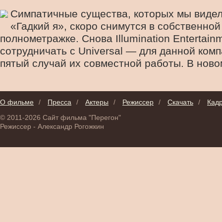
Симпатичные существа, которых мы видел
«Гадкий я», скоро снимутся в собственной
полнометражке. Снова Illumination Entertain
сотрудничать с Universal — для данной комп
пятый случай их совместной работы. В новом
О фильме
/
Пресса
/
Актеры
/
Режиссер
/
Скачать
/
Кад
© 2011-2026 Сайт фильма "Перегон"
Режиссер - Александр Рогожкин