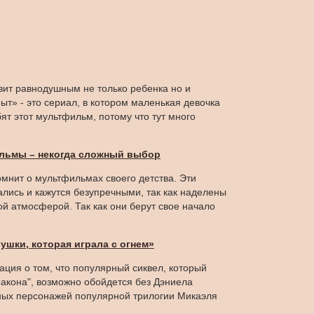
ит равнодушным не только ребенка но и
т» - это сериал, в котором маленькая девочка
ят этот мультфильм, потому что тут много
льмы – некогда сложный выбор
мнит о мультфильмах своего детства. Эти
ались и кажутся безупречными, так как наделены
й атмосферой. Так как они берут свое начало
ушки, которая играла с огнем»
ция о том, что популярный сиквел, который
ракона", возможно обойдется без Дэниела
авных персонажей популярной трилогии Микаэля