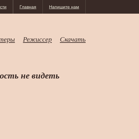
сти
Главная
Напишите нам
теры
Режиссер
Скачать
ость не видеть