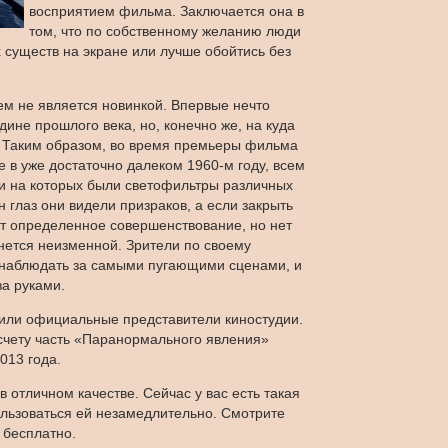
восприятием фильма. Заключается она в
том, что по собственному желанию люди
 существ на экране или лучше обойтись без
рием не является новинкой. Впервые нечто
ине прошлого века, но, конечно же, на куда
 Таким образом, во время премьеры фильма
е в уже достаточно далеком 1960-м году, всем
и на которых были светофильтры различных
н глаз они видели призраков, а если закрыть
дет определенное совершенствование, но нет
анется неизменной. Зрители по своему
 наблюдать за самыми пугающими сценами, и
за руками.
или официальные представители киностудии.
 счету часть «Паранормального явления»
013 года.
 отличном качестве. Сейчас у вас есть такая
ользоваться ей незамедлительно. Смотрите
бесплатно.