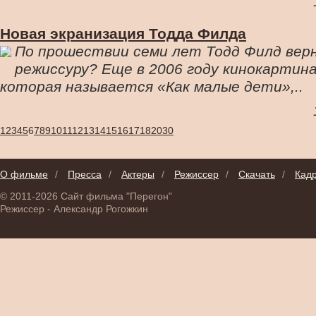
Новая экранизация Тодда Филда
По прошествии семи лет Тодд Филд вер
режиссуру? Еще в 2006 году кинокартин
которая называется «Как малые дети»,..
1
2
3
4
5
6
7
8
9
10
11
12
13
14
15
16
17
18
20
30
О фильме
/
Пресса
/
Актеры
/
Режиссер
/
Скачать
/
Кад
© 2011-2026 Сайт фильма "Перегон"
Режиссер - Александр Рогожкин